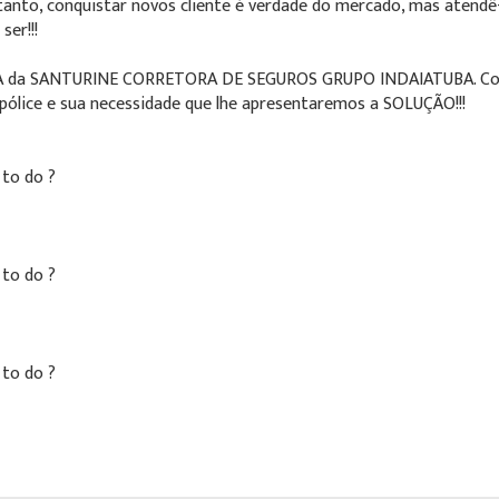
tanto, conquistar novos cliente é verdade do mercado, mas atendê
ser!!!
IA da SANTURINE CORRETORA DE SEGUROS GRUPO INDAIATUBA. Cot
pólice e sua necessidade que lhe apresentaremos a SOLUÇÃO!!!
to do ?
to do ?
to do ?