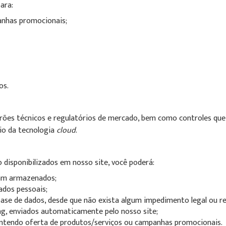
ara:
anhas promocionais;
os.
drões técnicos e regulatórios de mercado, bem como controles que
io da tecnologia
cloud
.
disponibilizados em nosso site, você poderá:
ram armazenados;
dados pessoais;
 base de dados, desde que não exista algum impedimento legal ou r
ng, enviados automaticamente pelo nosso site;
contendo oferta de produtos/serviços ou campanhas promocionais.