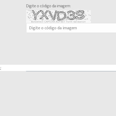
Digite o código da imagem:
BotDetect CAPTCHA ASP.NET Form Validation
;